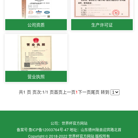
公司资质
生产许可证
营业执照
共1 页 页次:1/1 页
首页
上一页
1
下一页
尾页
转到
公司：世界杯官方网站
备案号:
鲁ICP备12003764号-47
地址：山东德州陵县迎宾路北首
Copyright © 2018-2022 世界杯官方网站 版权所有