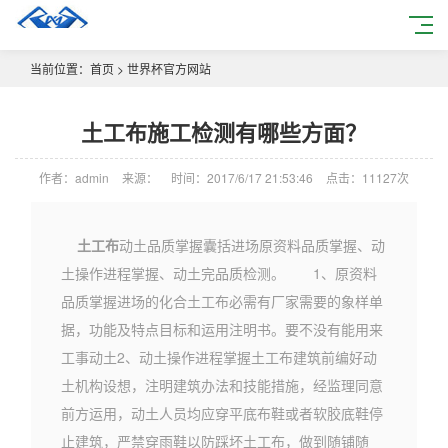
当前位置：
首页
>
世界杯官方网站
土工布施工检测有哪些方面？
作者：admin
来源：
时间：2017/6/17 21:53:46
点击：
11127次
土工布
动土品质掌握囊括进场原资料品质掌握、动
土操作进程掌握、动土完品质检测。 1、原资料
品质掌握进场的化合土工布必需有厂家需要的象样单
据，功能及特点目标和运用注明书。要不没有能用来
工事动土2、动土操作进程掌握土工布建筑前编好动
土机构设想，注明建筑办法和技能措施，经监理同意
前方运用，动土人员均应穿平底布鞋或者软胶底鞋停
止建筑，严禁穿雨鞋以防踩坏土工布，做到随铺随