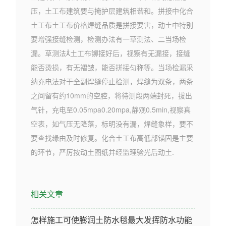
压，土工布建筑要与掩护层建筑相谐和。拼接中化合
土工布土工布价格焊缝品质是拼接要害，动土中特别
要增强接缝检测，检测办法有一草测法、二当场检
漏。草测法土工布铆接好后，视察有无漏接，接缝
能否烫损，有无褶皱，能否拼接匀称等。当场检漏采
纳充电法对于全副焊缝停止检测，焊缝为双条，两条
之间留有约10mm的空腔，将待测段两端封死，拔出
气针，充电至0.05mpa0.20mpa,静观0.5min,视察真
空表，如气压无降落，标明没有漏，焊缝象样，要不
要查找缘由及时修复。化合土工布高低部锚固是主要
的环节，严厉按动土图纸并经监理验光后动土.
相关文章
怎样施工可使膨润土防水毯最大发挥防水功能