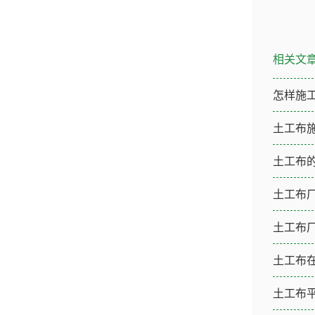
相关文
怎样施
土工布
土工布
土工布
土工布
土工布
土工布