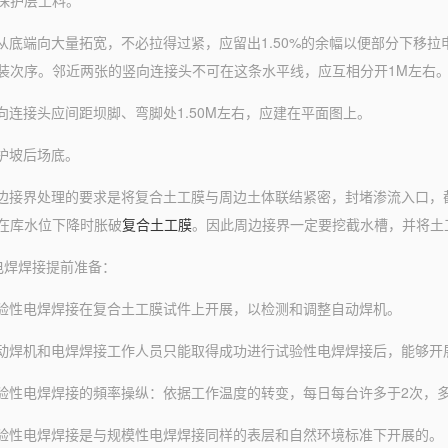
保护层土料。
底端向大量拓宽，不必拉得过紧，应留出1.50%的余幅以便部分下移拉
装次序。邻近两张的竖向连接头不可在这条水平线，应互相分开1M左右
连接头应间距坝脚、弯脚处1.50M左右，应建在平面图上。
护坡后场底。
接界处理的要求是将复合土工膜与周边土体联结紧密，封堵渗流入口，
在库水位下降时胀破
复合土工膜
。因此周边接界一定要挖截水槽，并将土
焊焊接提前准备：
性电焊焊接在复合土工膜试件上开展，以检测和调整自动焊机。
焊机和电焊焊接工作人员只能取得成功进行试验性电焊焊接后，能够开
性电焊焊接的頻率操纵：依据工作温度的转变，每日每台许多于2次，
性电焊焊接是与规模性电焊焊接同样的表层和自然环境标准下开展的。