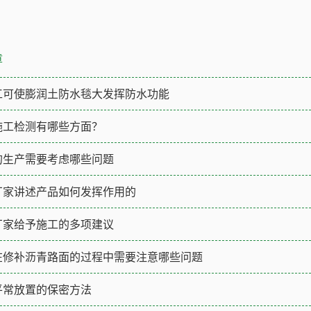
章
工可使膨润土防水毯大发挥防水功能
施工检测有哪些方面？
的生产需要考虑哪些问题
厂家讲述产品如何发挥作用的
厂家给予施工的多项建议
在修补沥青路面的过程中需要注意哪些问题
平常放置的保密方法