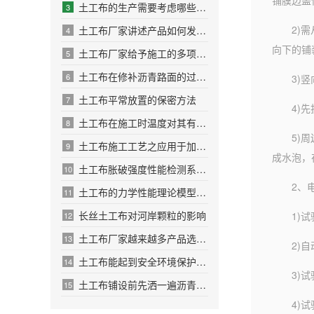
铺膜边盖
土工布的生产需要考虑哪些问题
3
2)需从
土工布厂家讲述产品如何发挥作用的
4
向下的铺
土工布厂家给予施工的多项建议
5
土工布在修补沥青路面的过程中需要注意哪些问题
6
3)竖向
土工布平常放置的保密方法
7
4)先
土工布在施工时温度对其有什么影响
8
5)周边
土工布施工工艺之应用于加筋土挡墙
9
成水泡，
土工布胀破强度性能检测系统的设计
10
2、电
土工布的力学性能理论模型问题
11
长丝土工布对河岸颗粒的影响
1)试验
12
土工布厂家越来越多产品选择出现盲区
13
2)自动
土工布能起到安全环境保护作用
14
3)试验
土工布铺设前先洒一遍沥青的原因
15
4)试验