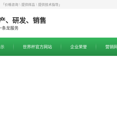
价格咨询 \ 提供样品 \ 提供技术指导」
产、研发、销售
一条龙服务
展示
世界杯官方网站
企业荣誉
营销