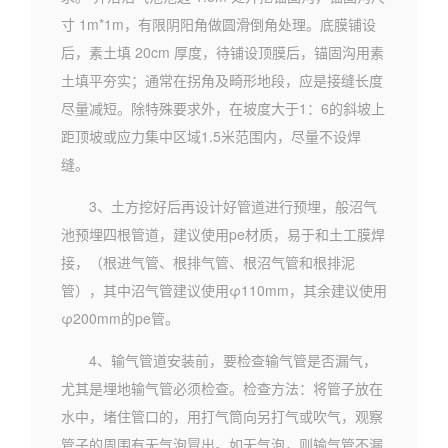
寸 1m*1m，有限阴阳角做圆滑倒角处理。底膜铺设
后，素土填 20cm 厚度，待铺设顶膜后，锚固沟用素
土填平夯实；通常在拐角及畸形地段，应是接缝长度
尽量减短。除特殊要求外，在坡度大于1：6的斜坡上
距顶坡或应力集中区域1.5米范围内，尽量不设焊
缝。
3、土方挖好后再设计好管道进行预埋，般沼气
池预埋四根管道，建议使用pe材质，易于和土工膜焊
接，（根进气管、根排气管、根沼气管和根排泥
管），其中沼气管建议使用φ110mm，其余建议使用
φ200mm的pe管。
4、输气管道安装前，要检查输气管是否漏气，
尤其是埋地输气管必须检查。检查方法：将管子放在
水中，堵住管口的，用打气筒向另打气或吹气，观察
管子的周围有无气泡冒出。如无气泡，则输气管不漏