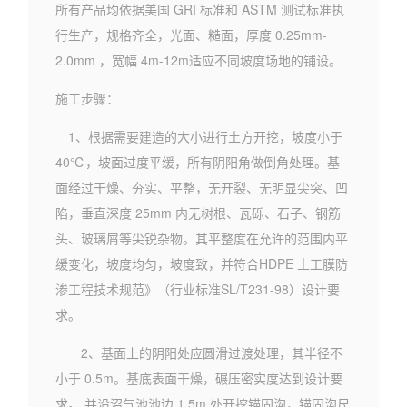
所有产品均依据美国 GRI 标准和 ASTM 测试标准执
行生产，规格齐全，光面、糙面，厚度 0.25mm-
2.0mm ，宽幅 4m-12m适应不同坡度场地的铺设。
施工步骤：
1、根据需要建造的大小进行土方开挖，坡度小于
40℃，坡面过度平缓，所有阴阳角做倒角处理。基
面经过干燥、夯实、平整，无开裂、无明显尖突、凹
陷，垂直深度 25mm 内无树根、瓦砾、石子、钢筋
头、玻璃屑等尖锐杂物。其平整度在允许的范围内平
缓变化，坡度均匀，坡度致，并符合HDPE 土工膜防
渗工程技术规范》（行业标准SL/T231-98）设计要
求。
2、基面上的阴阳处应圆滑过渡处理，其半径不
小于 0.5m。基底表面干燥，碾压密实度达到设计要
求。 并沿沼气池池边 1.5m 处开挖锚固沟，锚固沟尺