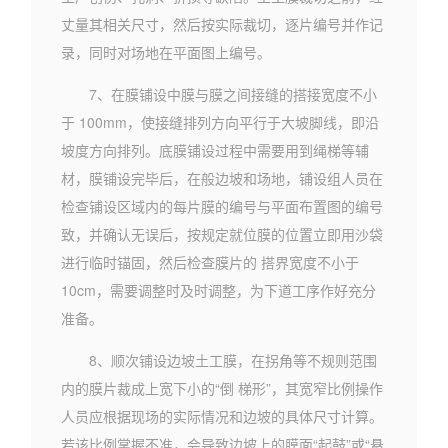
丈量其相关尺寸，然后按实际裁切，逐片编号并作记
录，同时对场地在平面图上编号。
7、在膜铺设中膜与膜之间接缝的搭接宽度不小
于 100mm，使接缝排列方向平行于大坡脚线，即沿
坡度方向排列。底膜铺设过程中需要用到绳梯等辅
材，膜铺设完毕后，在般边坡和场地，铺设组人员在
检查铺设区域内的每片膜的编号与平面布置图的编号
致，并确认无误后，按规定就位膜的位置立即用沙袋
进行临时锚固，然后检查膜片的 搭界宽度不小于
10cm，需要调整时及时调整，为下道工序作好充分
准备。
8、顺次铺设边坡土工膜，在拐角等不规则范围
内的膜片裁成上宽下小的“倒 梯形”，其宽窄比例操作
人员应根据现场的实际情况和边坡的具体尺寸计算。
若该比例掌握不准，会导致边坡上的膜面“起鼓”或“悬