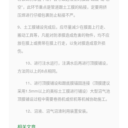
空”，此环节重点是管道跟土工膜的粘接，定要用挤
压焊进行仔细包裹防止粘接不严。
9、土工膜铺设完成后，应尽量减少在膜面上行走、
搬动工具等，凡能对防渗膜造成危害的物件，均不应
放在膜上或携带在膜上行走，以免对膜造成意外损
伤。
10、进行注水运行，注满水后再进行顶膜铺设，
方法同以上的8点相同。
11、进行顶膜铺设和跟底膜锚固连接（顶膜建议
采用1.5mm以上的美标土工膜进行铺设）大型沼气池
顶膜铺设过程中需要卷扬机或挖机等机械协助施工。
12、沼液、沼气沼渣利用装置安装。
相关文章