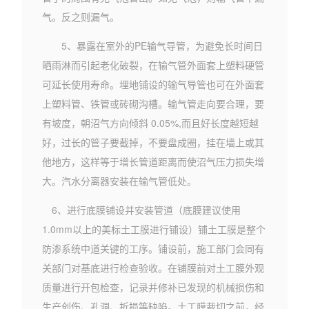
气。反之则漏气。
5、暴露在室外的PE输气导管，为避免长时间日
晒雨淋而引起老化破裂，在输气管外面套上塑料硬管
可延长使用寿命。埋地铺设的输气导管也可在外面套
上塑料管、铁管或砖砌沟槽。输气管走向要合理，要
有坡度，朝沼气方向倾斜 0.05%,而且好长度越短越
好，过长的管子要截掉，不要盘成圈，挂在墙上或其
他地方，这样等于增长管道距离而使沼气压力损失增
大。汽水分离器安装在输气管低处。
6、进行底膜铺设并安装管道（底膜建议使用
1.0mm以上的美标土工膜进行铺设）铺土工膜是整个
防渗系统中道关键的工序。铺设前，施工部门会同有
关部门对基底进行检查验收。在铺膜前对土工膜外观
质量进行开包检查，记录并修补已发现的机械损伤和
生产创伤、孔洞、折损等缺陷。土工膜裁切之前，经