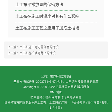
土工布平常放置的保密方法
土工布在施工时温度对其有什么影响
土工布施工工艺之应用于加筋土挡墙
上一篇：
土工布施工时无需刻意的搭设
上一篇：
土工布在柏油马路上的铺设
公司：世界杯官方网站
备案号:
鲁ICP备12003764号-47
地址：山东德州陵县迎宾路北首
Copyright © 2018-2022 世界杯官方网站 版权所有
XML地图
技术支持：
德州网站制作
诺来电子商务
世界杯官方网站专业生产土工布、土工膜的厂家；「价格咨询 \ 提供样品 \ 提供
技术指导」