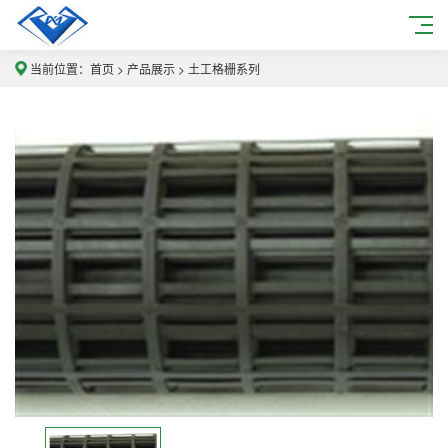
当前位置：
首页
>
产品展示
>
土工格栅系列