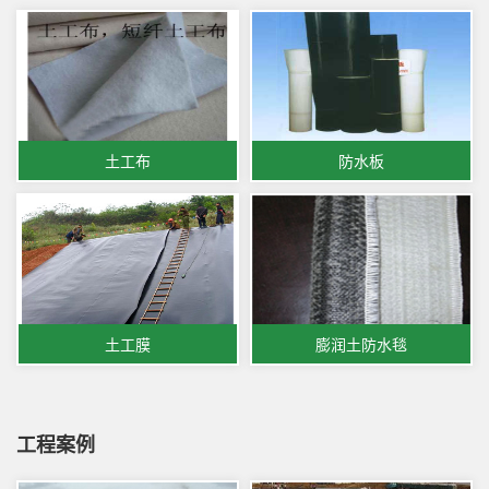
土工布
防水板
土工膜
膨润土防水毯
工程案例