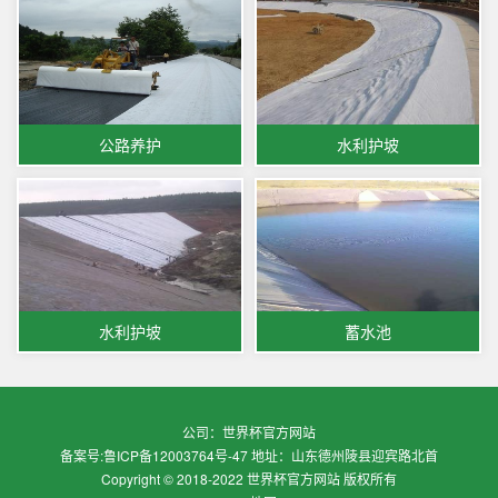
公路养护
水利护坡
水利护坡
蓄水池
公司：世界杯官方网站
备案号:
鲁ICP备12003764号-47
地址：山东德州陵县迎宾路北首
Copyright © 2018-2022 世界杯官方网站 版权所有