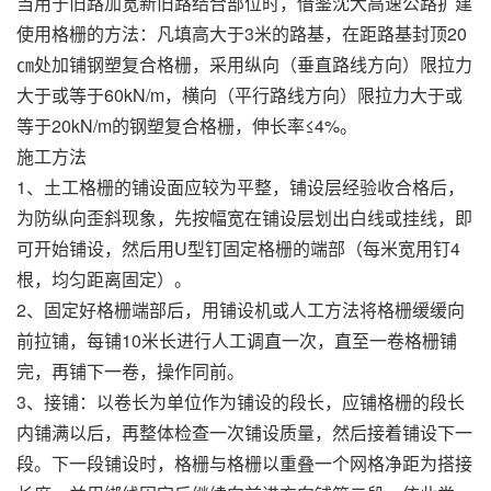
当用于旧路加宽新旧路结合部位时，借鉴沈大高速公路扩建
使用格栅的方法：凡填高大于3米的路基，在距路基封顶20
㎝处加铺钢塑复合格栅，采用纵向（垂直路线方向）限拉力
大于或等于60kN/m，横向（平行路线方向）限拉力大于或
等于20kN/m的钢塑复合格栅，伸长率≤4%。
施工方法
1、土工格栅的铺设面应较为平整，铺设层经验收合格后，
为防纵向歪斜现象，先按幅宽在铺设层划出白线或挂线，即
可开始铺设，然后用U型钉固定格栅的端部（每米宽用钉4
根，均匀距离固定）。
2、固定好格栅端部后，用铺设机或人工方法将格栅缓缓向
前拉铺，每铺10米长进行人工调直一次，直至一卷格栅铺
完，再铺下一卷，操作同前。
3、接铺：以卷长为单位作为铺设的段长，应铺格栅的段长
内铺满以后，再整体检查一次铺设质量，然后接着铺设下一
段。下一段铺设时，格栅与格栅以重叠一个网格净距为搭接