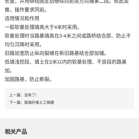
长度，并用绑线固定后继续向前进方向铺第二段。依此类
推，操作要求同前。
适用情况和作用
一般软基处理填高大于4米时采用。
软基处理时当路基填高在3-4米之间或路桥结合部、防止不
均匀沉降时采用。
旧路加宽防止纵向裂缝在新旧路基结合部加铺。
低填浅挖段、填土在2米以内的软基处理、不良段的路基
加。
加固路基，防止断裂。
上一篇：没有了!
下一篇：
玻璃纤维土工格栅
相关产品