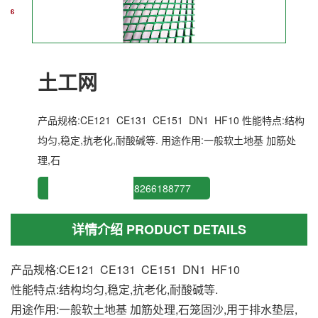
土工网
产品规格:CE121 CE131 CE151 DN1 HF10 性能特点:结构
均匀,稳定,抗老化,耐酸碱等. 用途作用:一般软土地基 加筋处
理,石
免费咨询电话：18266188777
详情介绍 PRODUCT DETAILS
产品规格:CE121 CE131 CE151 DN1 HF10
性能特点:结构均匀,稳定,抗老化,耐酸碱等.
用途作用:一般软土地基 加筋处理,石笼固沙,用于排水垫层,