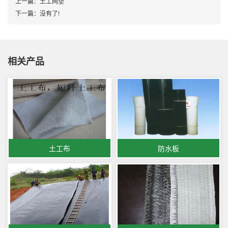
上一篇：
土工网垫
下一篇：没有了!
相关产品
土工布
防水板