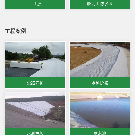
土工膜
膨润土防水毯
工程案例
公路养护
水利护坡
水利护坡
蓄水池