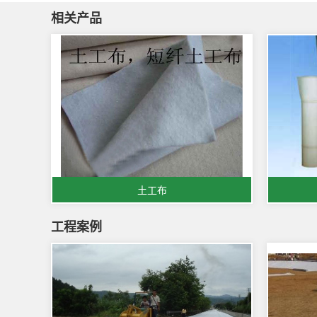
相关产品
土工布
工程案例