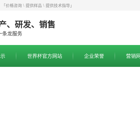
价格咨询 \ 提供样品 \ 提供技术指导」
产、研发、销售
一条龙服务
展示
世界杯官方网站
企业荣誉
营销