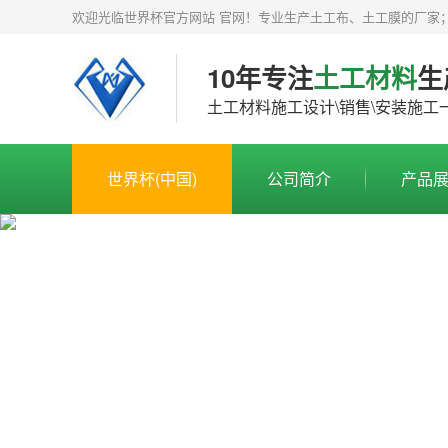
欢迎光临世界杯官方网站 官网！专业生产土工布、土工膜的厂家；「
10年专注
土工材料
生
土工材料施工设计\销售\安装施工
世界杯(中国)
公司简介
产品