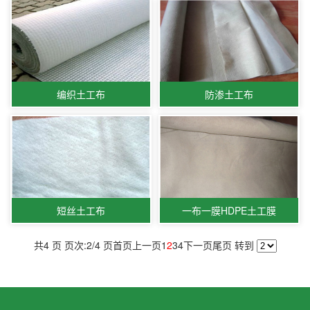
编织土工布
防渗土工布
短丝土工布
一布一膜HDPE土工膜
共4 页 页次:2/4 页
首页
上一页
1
2
3
4
下一页
尾页
转到